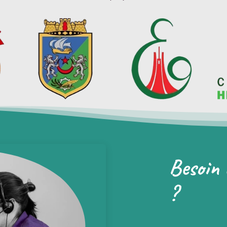
Besoin 
?