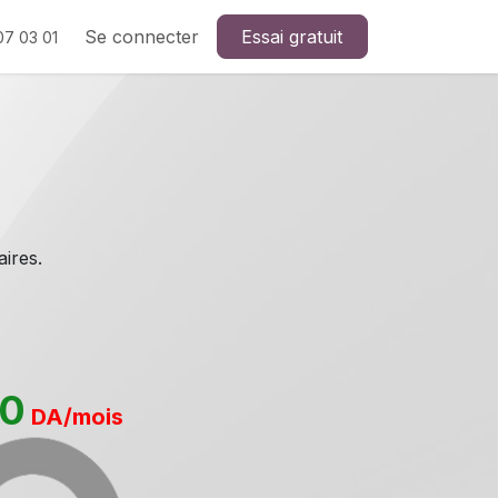
dez-vous
Se connecter
Essai gratuit
07 03 01
ires.
90
DA/mois