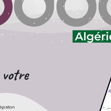
 votre
égration