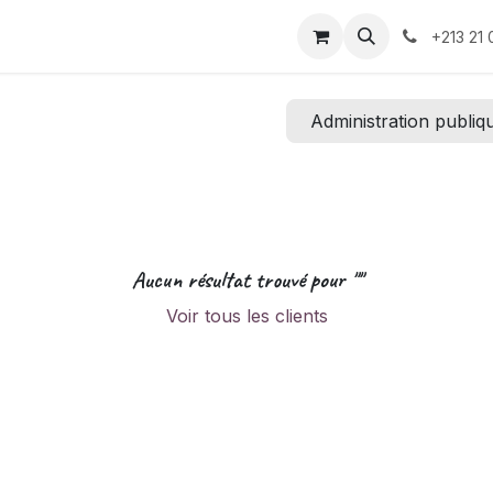
té
Odoo ?
Tarification
Boutique
Recrutement
Ren
+213 21 
Administration publiq
Aucun résultat trouvé pour "
"
Voir tous les clients