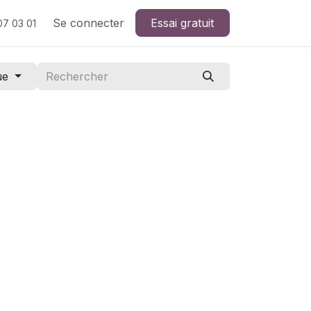
dez-vous
Se connecter
Essai gratuit
07 03 01
ue